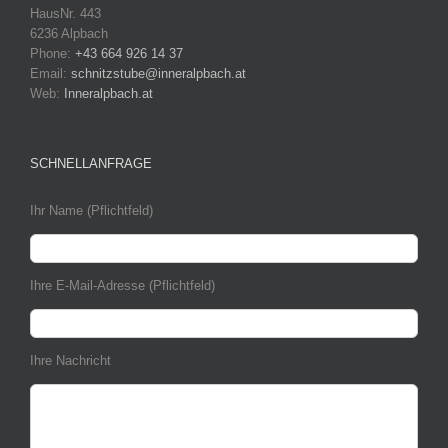
HausNr. 443
6236 Alpbach
Phone:
+43 664 926 14 37
Email:
schnitzstube@inneralpbach.at
Web:
Inneralpbach.at
SCHNELLANFRAGE
Ihr Name (Pflichtfeld)
Ihre E-Mail-Adresse (Pflichtfeld)
Ihre Nachricht